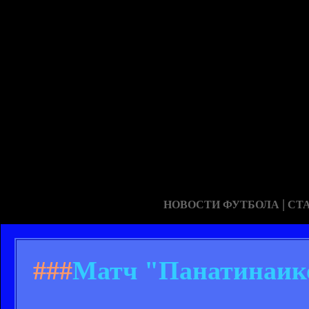
|
НОВОСТИ ФУТБОЛА
СТ
###
Матч "Панатинаико