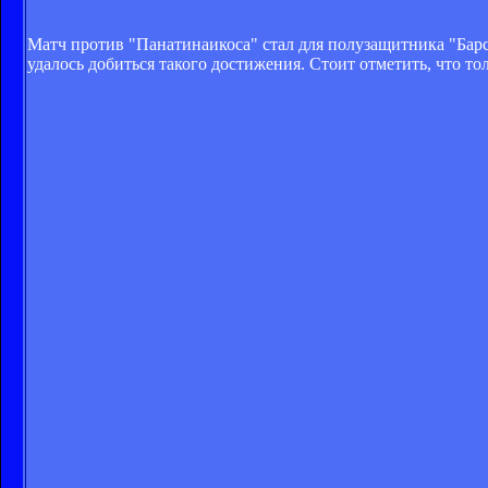
Матч против "Панатинаикоса" стал для полузащитника "Барс
удалось добиться такого достижения. Стоит отметить, что то