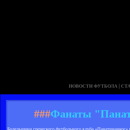
|
НОВОСТИ ФУТБОЛА
СТ
###
Фанаты "Панат
Болельщики греческого футбольного клуба «Панатинаикос»