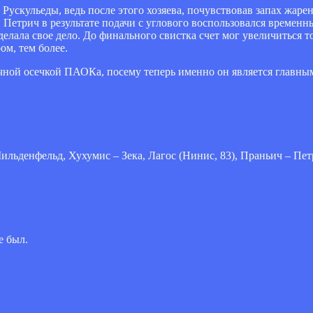
 Рускульеды, ведь после этого хозяева, почувствовав запах жар
Петрич в результате подачи с углового воспользовался времен
елала свое дело. До финального свистка счет мог увеличиться то
ом, тем более.
чной осечкой ПАОКа, посему теперь именно он является главны
ильденфельд, Хухумис – Зека, Лагос (Нинис, 83), Праньич – Пет
е был.