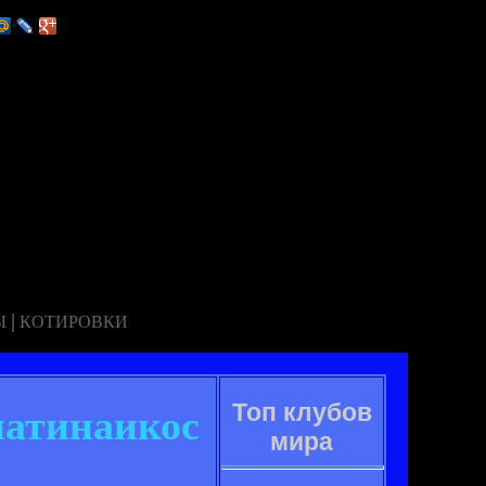
|
Ы
КОТИРОВКИ
Топ клубов
натинаикос
мира