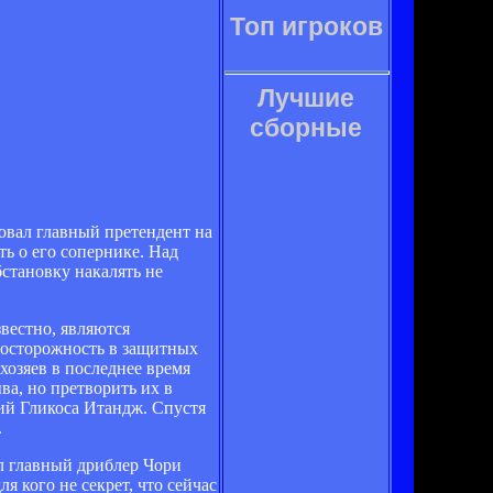
Топ игроков
Лучшие
сборные
овал главный претендент на
ть о его сопернике. Над
бстановку накалять не
вестно, являются
 осторожность в защитных
хозяев в последнее время
ва, но претворить их в
ий Гликоса Итандж. Спустя
.
л главный дриблер Чори
я кого не секрет, что сейчас