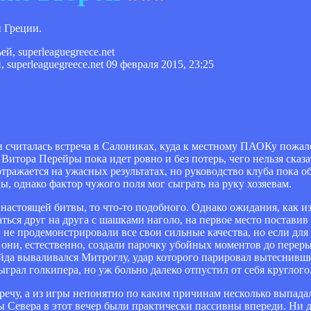
и Греции.
superleaguegreece.net
09 февраля 2015, 23:25
и считалась встреча в Салониках, куда к местному ПАОКу пожал
итора Перейры пока идет ровно и без потерь, чего нельзя сказа
ражается на ужасных результатах, но руководство клуба пока о
, однако фактор чужого поля мог сыграть на руку хозяевам.
настоящей битвы, то что-то подобного. Однако ожидания, как из
ься друг на друга с шашками наголо, на первое место поставив
 не продемонстрировали все свои сильные качества, но если для 
т, они, естественно, создали парочку убойных моментов до переры
айда вываливался Митроглу, удар которого парировал вытеснивш
грал голкипера, но уж больно далеко отпустил от себя круглого
речу, а из игры непонятно по каким причинам несколько выпада
ы Севера в этот вечер были практически пассивны впереди. Ни дл