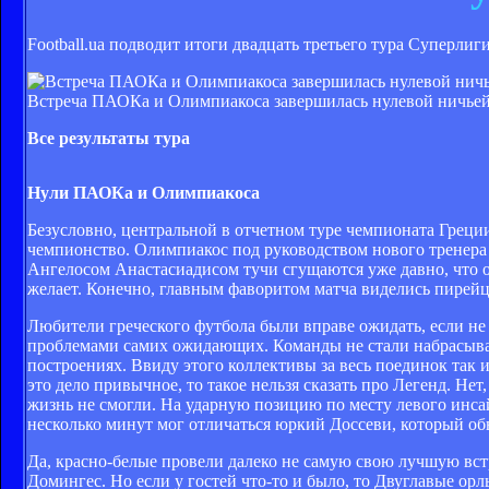
Football.ua подводит итоги двадцать третьего тура Суперлиг
Встреча ПАОКа и Олимпиакоса завершилась нулевой ничьей, 
Все результаты тура
Нули ПАОКа и Олимпиакоса
Безусловно, центральной в отчетном туре чемпионата Греци
чемпионство. Олимпиакос под руководством нового тренера В
Ангелосом Анастасиадисом тучи сгущаются уже давно, что от
желает. Конечно, главным фаворитом матча виделись пирейцы
Любители греческого футбола были вправе ожидать, если не 
проблемами самих ожидающих. Команды не стали набрасыват
построениях. Ввиду этого коллективы за весь поединок так и
это дело привычное, то такое нельзя сказать про Легенд. Не
жизнь не смогли. На ударную позицию по месту левого инс
несколько минут мог отличаться юркий Доссеви, который обы
Да, красно-белые провели далеко не самую свою лучшую вст
Домингес. Но если у гостей что-то и было, то Двуглавые орл