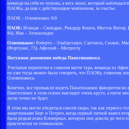
команда на себя не похожа, а весь запал, который наблюдался
ПАОКа, да еще с действующим чемпионом, за счастье.
ПАОК – Олимпиакос 0:0
ПАОК:
Итандж – Скондрас, Рикарду Кошта, Мигель Витор, Ра
84), Мак – Атанасиадис
Олимпиакос:
Роберто – Элабделлауи, Сантанта, Сиовас, Ма
(Фортунис, 73), Афеллай – Митроглу
Натужная домашняя победа Панатинаикоса
Учитывая перипетии в главном матче тура, команда из Афин н
но уже тогда можно была говорить, что ПАОКу, главному кон
Олимпиакоса.
Конечно, все привыкли видеть Панатинаикос фаворитом во вс
Панетоликос в этом сезоне выглядит очень круто, а пятое ме
легко точно не будет.
В этом мы могли убедиться совсем скоро, так как первого то
защитниками Берг и Петрич, когда первый пяткой вывел втор
была редкая атака Клеверных, которую они довели до чего-то
практически не помышляли.