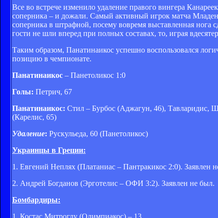
Все во встрече изменило удаление правого вингера Канареек
соперника – и дожали. Самый активный игрок матча Младен 
соперника в штрафной, посему вовремя выставленная нога сд
гости не шли вперед при полных составах, то, играя вдесятер
Таким образом, Панатинаикос успешно воспользовался логи
позицию в чемпионате.
Панатинаикос
– Панетоликос 1:0
Голы:
Петрич, 67
Панатинаикос:
Стил – Бурбос (Аджагун, 46), Тавларидис, Ш
(Карелис, 65)
Удаление
:
Рускульеда, 60 (Панетоликос)
Украинцы в Греции:
1. Евгений Неплях (Платаниас – Пантракикос 2:0). Заявлен н
2. Андрей Богданов (Эрготелис – ОФИ 3:2). Заявлен не был.
Бомбардиры:
1. Костас Митроглу (Олимпиакос) – 13