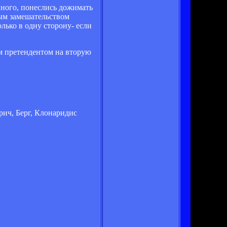
енного, понеслись дожимать
ным замешательством
лько в одну сторону- если
м претендентом на вторую
рич, Берг, Клонаридис