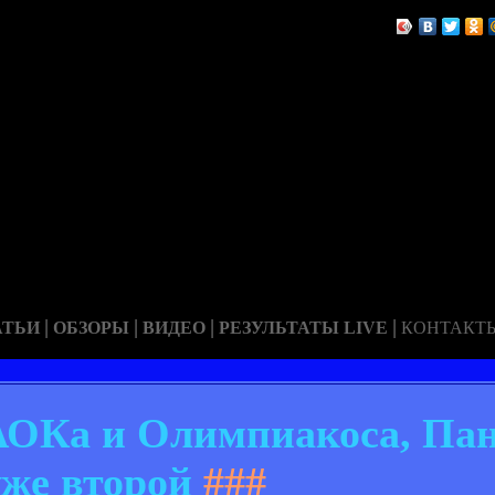
|
|
|
|
АТЬИ
ОБЗОРЫ
ВИДЕО
РЕЗУЛЬТАТЫ LIVE
КОНТАКТ
АОКа и Олимпиакоса, Па
уже второй
###