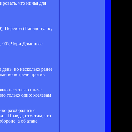
ировать, что ничья для
), Перейра (Пападопулос,
, 90), Чори Домингес
 день, но несколько ранее,
ами во встрече против
яло несколько иначе.
ло только одно: хозяевам
иво разобрались с
ил. Правда, отметим, это
бороне, а об атаке