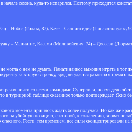
 в начале сезона, куда-то испарился. Поэтому приходится констат
ц – Нобоа (Голаза, 87), Каче – Салпингидис (Папаяннопулос, 90
суаку – Маниатис, Касами (Миливойевич, 74) – Доссеви (Дюрмаз
е могла о нем не думать. Панатинаикос выходил играть в тот же
куренту за вторую строчку, вряд ли удастся разжиться тремя очк
тречах почти со всеми командами Суперлиги, но тут дело обсто
сто в турнирной таблице сказанное только подтверждает. Ясно бы
лкового момента пришлось ждать более получаса. Но как же крас
ого на убойную позицию, с которой, к сожалению, хорват не заб
 опасного. Гости, тем временем, все силы сконцентрировали на о