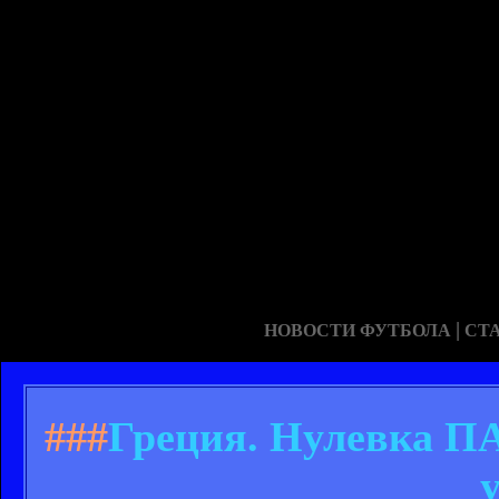
|
НОВОСТИ ФУТБОЛА
СТ
###
Греция. Нулевка П