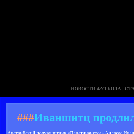
|
НОВОСТИ ФУТБОЛА
СТ
###
Иваншитц продлил
Австрийский полузащитник «Панатинаикоса» Андреас Иванш