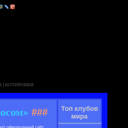
|
Ы
КОТИРОВКИ
Топ клубов
осом»
###
мира
ает официальный сайт