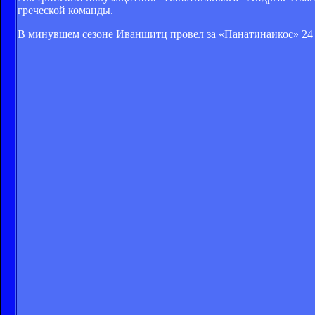
греческой команды.
В минувшем сезоне Иваншитц провел за «Панатинаикос» 24 