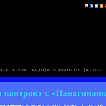
|
|
|
|
АТЬИ
ОБЗОРЫ
ВИДЕО
РЕЗУЛЬТАТЫ LIVE
КОНТАКТ
 контракт с «Панатинаик
итц подписал новый четырехлетний контракт с клубом, сообщ