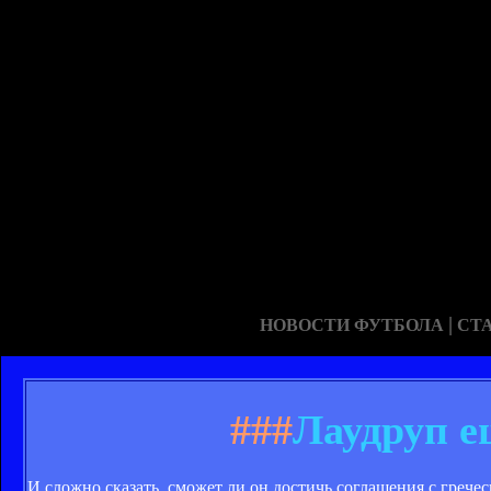
|
НОВОСТИ ФУТБОЛА
СТ
###
Лаудруп е
И сложно сказать, сможет ли он достичь соглашения с грече