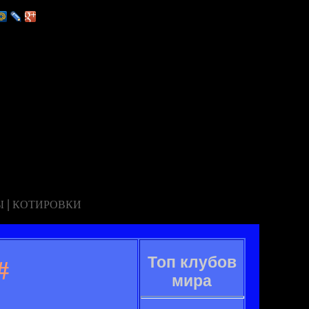
|
Ы
КОТИРОВКИ
Топ клубов
#
мира