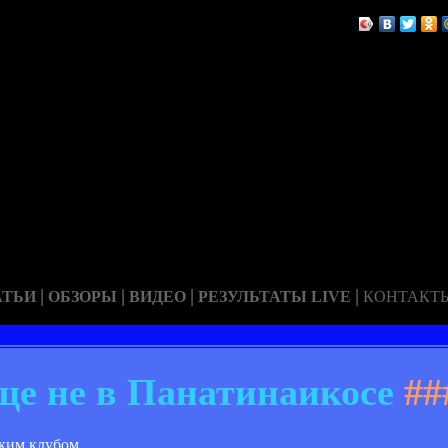
|
|
|
|
АТЬИ
ОБЗОРЫ
ВИДЕО
РЕЗУЛЬТАТЫ LIVE
КОНТАКТ
ще не в Панатинаикосе
##
ским клубом.