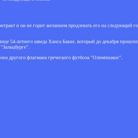
онтракт и он не горит желанием продлевать его на следующий го
лице 54-летнего шведа Ханса Бакке, который до декабря прошлог
 "Зальцбурге".
рона другого флагмана греческого футбола "Олимпиакос".