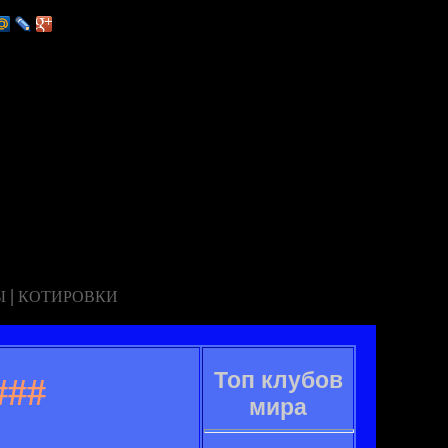
|
Ы
КОТИРОВКИ
Топ клубов
###
мира