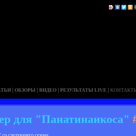
|
|
|
|
АТЬИ
ОБЗОРЫ
ВИДЕО
РЕЗУЛЬТАТЫ LIVE
КОНТАКТ
ер для "Панатинаикоса"
 со следующего сезона.