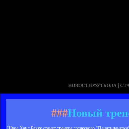
|
НОВОСТИ ФУТБОЛА
СТ
###
Новый трен
Швед Ханс Бакке станет тренера греческого "Панатинаикоса"