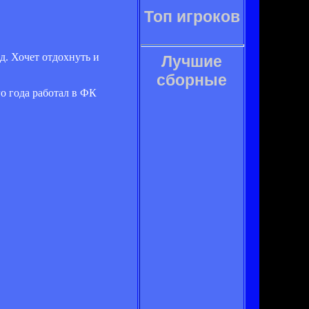
Топ игроков
д. Хочет отдохнуть и
Лучшие
сборные
о года работал в ФК