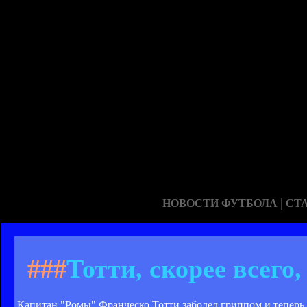
|
НОВОСТИ ФУТБОЛА
СТ
###
Тотти, скорее всего
Капитан "Ромы" Франческо Тотти заболел гриппом и теперь 