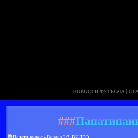
|
НОВОСТИ ФУТБОЛА
СТ
###
Панатинаик