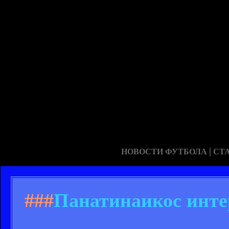
|
НОВОСТИ ФУТБОЛА
СТ
###
Панатинаикос инте