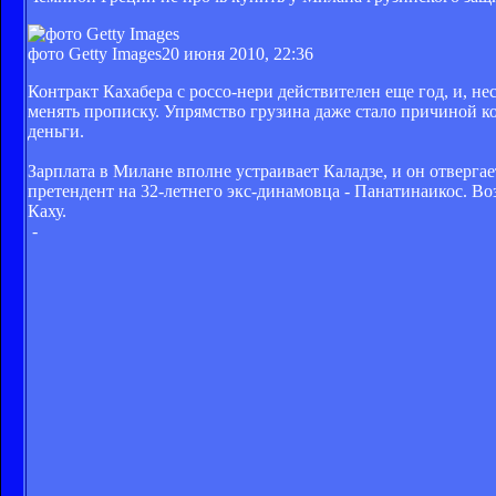
фото Getty Images
20 июня 2010, 22:36
Контракт Кахабера с россо-нери действителен еще год, и, нес
менять прописку. Упрямство грузина даже стало причиной ко
деньги.
Зарплата в Милане вполне устраивает Каладзе, и он отверга
претендент на 32-летнего экс-динамовца - Панатинаикос. Воз
Каху.
-