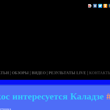
|
|
|
|
АТЬИ
ОБЗОРЫ
ВИДЕО
РЕЗУЛЬТАТЫ LIVE
КОНТАКТ
ос интересуется Каладзе
#
итника.