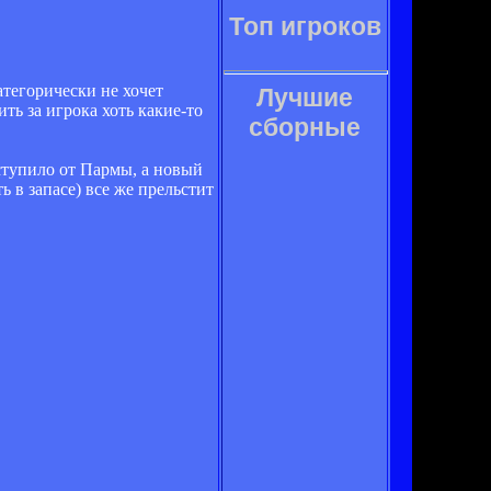
Топ игроков
атегорически не хочет
Лучшие
ть за игрока хоть какие-то
сборные
оступило от Пармы, а новый
 в запасе) все же прельстит