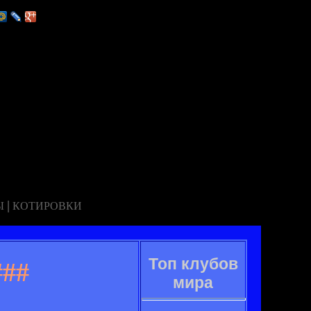
|
Ы
КОТИРОВКИ
Топ клубов
##
мира