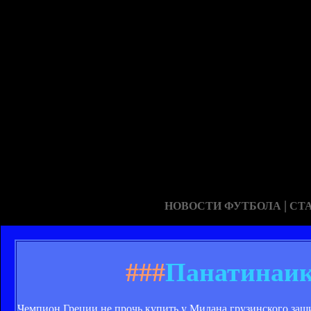
|
НОВОСТИ ФУТБОЛА
СТ
###
Панатинаик
Чемпион Греции не прочь купить у Милана грузинского защ