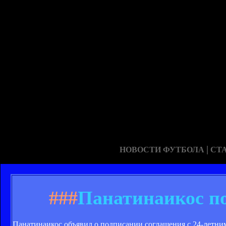
|
НОВОСТИ ФУТБОЛА
СТ
###
Панатинаикос п
Панатинаикос объявил о подписании соглашения с 24-летн