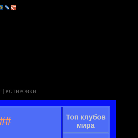
|
Ы
КОТИРОВКИ
Топ клубов
##
мира