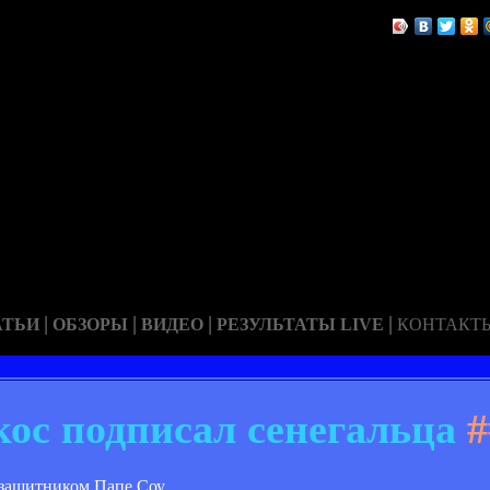
|
|
|
|
АТЬИ
ОБЗОРЫ
ВИДЕО
РЕЗУЛЬТАТЫ LIVE
КОНТАКТ
ос подписал сенегальца
#
защитником Папе Соу.