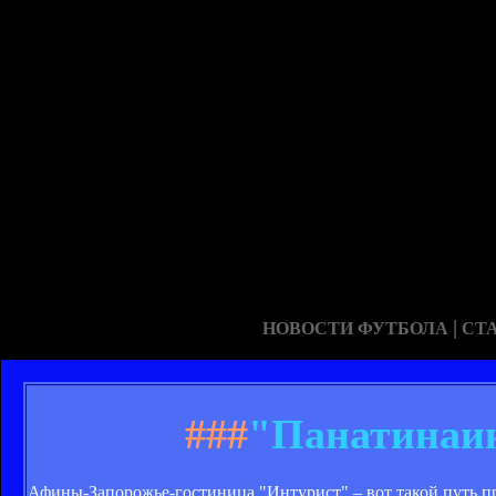
|
НОВОСТИ ФУТБОЛА
СТ
###
"Панатинаик
Афины-Запорожье-гостиница "Интурист" – вот такой путь пр