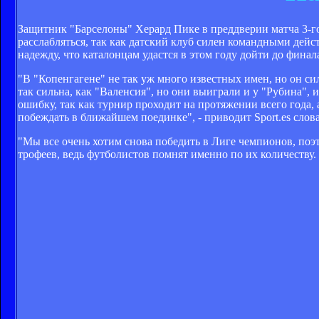
Защитник "Барселоны" Херард Пике в преддверии матча 3-го
расслабляться, так как датский клуб силен командными дейст
надежду, что каталонцам удастся в этом году дойти до финал
"В "Копенгагене" не так уж много известных имен, но он си
так сильна, как "Валенсия", но они выиграли и у "Рубина",
ошибку, так как турнир проходит на протяжении всего года,
побеждать в ближайшем поединке", - приводит Sport.es слов
"Мы все очень хотим снова победить в Лиге чемпионов, поэт
трофеев, ведь футболистов помнят именно по их количеству.