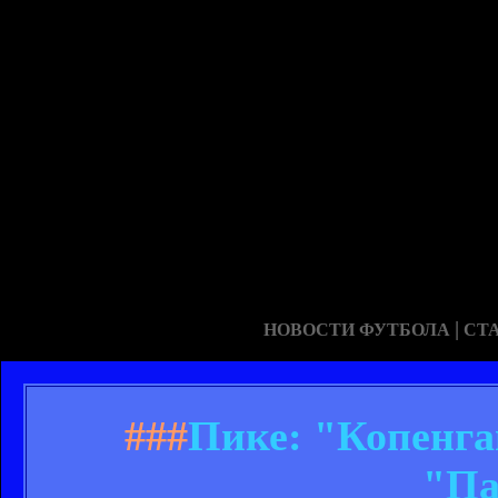
|
НОВОСТИ ФУТБОЛА
СТ
###
Пике: "Копенга
"Па