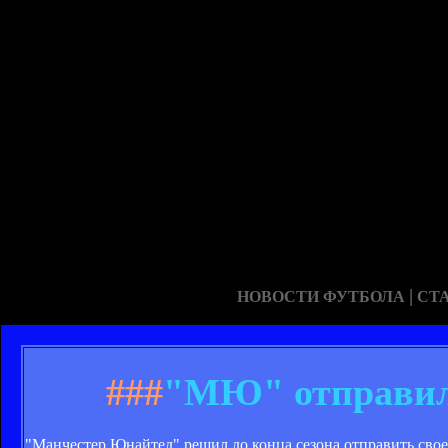
|
НОВОСТИ ФУТБОЛА
СТ
###
"МЮ" отправил
"Манчестер Юнайтед" решил до конца сезона отправить сво