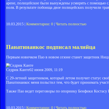
арене, полицейские были вынуждены усмирять с помощью сле
поля. В результате побоища двое полицейских получили тра
10.03.2015 |
Комментарии: 0
|
Читать полностью
Панатинаикос подписал малийца
Первым новичком Пао в новом сезоне станет защитник Ниц
Седрик Канте
02 июня 2009, 11:19
С 29-летний защитником, который летом получит статус своб
Панатинаикос меня польстил тем, что будет принимать участи
Также Пао ведет переговоры по опорнику Бенфики Костасу К
10.03.2015 |
Комментарии: 0
|
Читать полностью