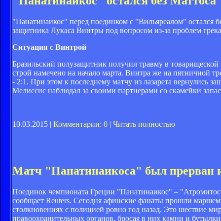
"Панатинаикос" остался без Маттоса
"Панатинаикос" перед поединком с "Вильяреалом" остался б
защитника Лукаса Винтры под вопросом из-за проблем грек
Ситуация с Винтрой
Бразильский полузащитник получил травму в товарищеской вс
строй намечено на начало марта. Винтра же на пятничной
- 2:1. При этом к последнему матчу из лазарета вернулись 
Мелиссис наблюдал за своими партнерами со скамейки запа
10.03.2015 |
Комментарии: 0
|
Читать полностью
Матч "Панатинаикоса" был прерван и
Поединок чемпионата Греции "Панатинаикос" – "Атромитос" 
сообщает Reuters. Сегодня афинские фанаты прошли маршем 
столкновениях с полицией ровно год назад. Это шествие мир
правоохранительных органов, бросая в них камни и бутылки